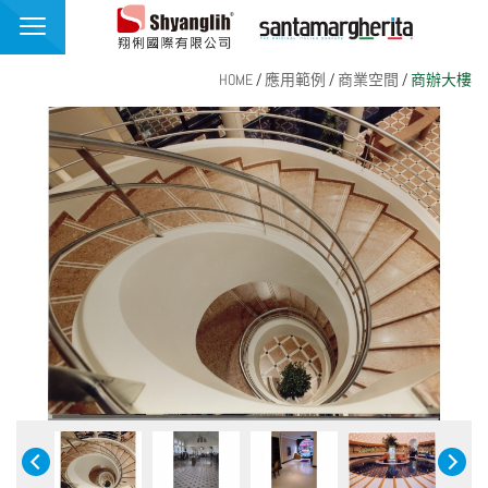
翔俐國際有限公司
HOME
/
應用範例
/
商業空間
/
商辦大樓
品牌介紹
最新消息
產品介紹
應用範例
聯絡我們
繁體中文
English